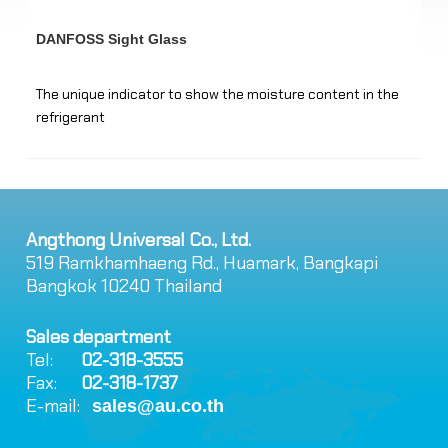
DANFOSS Sight Glass
DA
The unique indicator to show the moisture content in the
Di
refrigerant
li
Angthong Universal Co., Ltd.
519 Ramkhamhaeng Rd., Huamark, Bangkapi
Bangkok 10240 Thailand
Sales department
Tel:
02-318-3555
Fax:
02-318-1737
E-mail:
sales@au.co.th