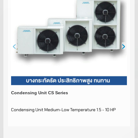
‹
›
Condensing Unit CS Series
Co
c
Condensing Unit Medium-Low Temperature 1.5 - 10 HP
Co