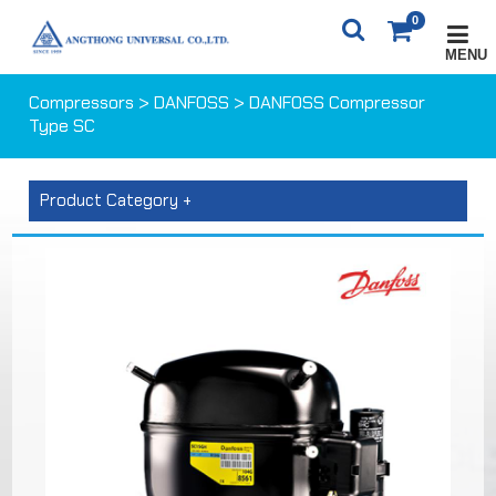
0
MENU
X
0
ITEM(S)
0 ฿
Compressors
>
DANFOSS
> DANFOSS Compressor
Type SC
CARTS
ORDER
Product Category +