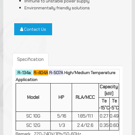
Immune to unstable power supply
Environmentally friendly solutions
Contact Us
Specification
R-134a
R-404A
R-507A
High/Medium Temperature
Application
Capacity
(kW)
Model
HP
RLA/MCC
Te
Te
-15˚C
-5˚C
SC 10G
5/16
1.85/11.1
0.27
0.49
SC 12G
1/3
2.4/12.6
0.35
0.60
Remark: 220-240V/1Ph/50-60Hz