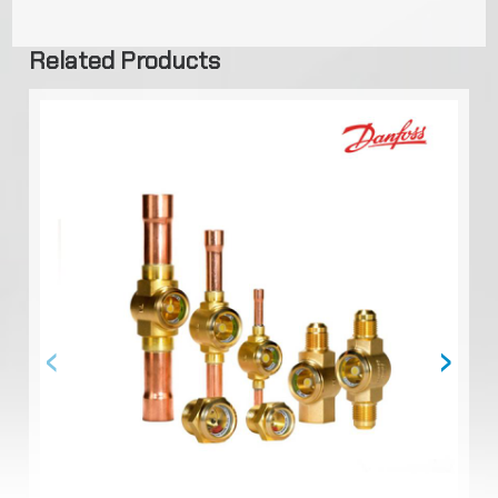
Related Products
‹
›