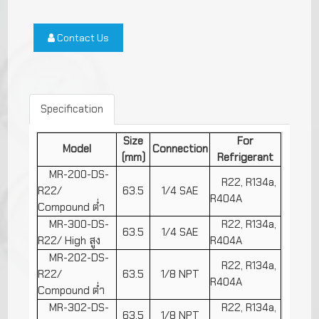
Contact Us
Specification
Size
For
Model
Connection
(mm)
Refrigerant
MR-200-DS-
R22, R134a,
R22/
63.5
1/4 SAE
R404A
Compound ต่ำ
MR-300-DS-
R22, R134a,
63.5
1/4 SAE
R22/ High สูง
R404A
MR-202-DS-
R22, R134a,
R22/
63.5
1/8 NPT
R404A
Compound ต่ำ
MR-302-DS-
R22, R134a,
63.5
1/8 NPT