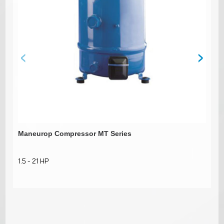
‹
›
Maneurop Compressor MT Series
Ma
1.5 - 21 HP
1.