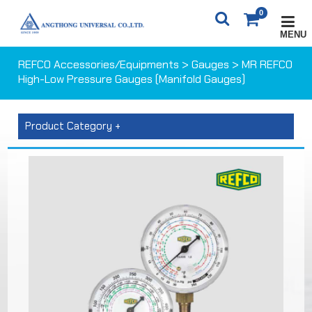
0
MENU
X
0
ITEM(S)
0 ฿
REFCO Accessories/Equipments
>
Gauges
> MR REFCO
High-Low Pressure Gauges (Manifold Gauges)
CARTS
ORDER
Product Category +