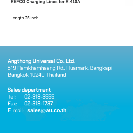
REFCO Charging Lines for R-410A
Fr
Length 36 inch
Fo
Angthong Universal Co., Ltd.
519 Ramkhamhaeng Rd., Huamark, Bangkapi
Bangkok 10240 Thailand
Sales department
Tel:
02-318-3555
Fax:
02-318-1737
E-mail:
sales@au.co.th