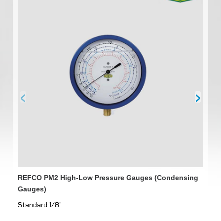
‹
›
REFCO PM2 High-Low Pressure Gauges (Condensing
เก
Gauges)
Standard 1/8"
Fo