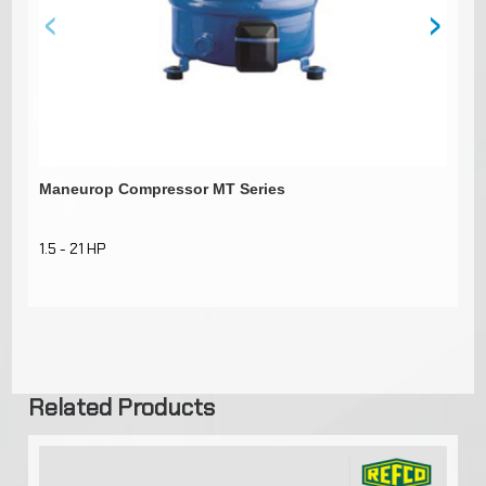
‹
›
Maneurop Compressor MT Series
Ma
1.5 - 21 HP
1.
Related Products