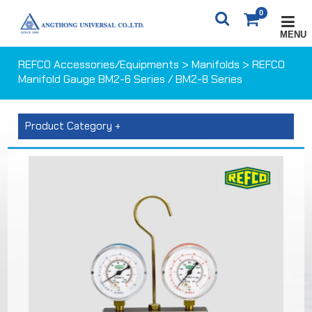
0
MENU
X
0
ITEM(S)
0 ฿
REFCO Accessories/Equipments
>
Manifolds
> REFCO
Manifold Gauge BM2-6 Series / BM2-8 Series
CARTS
ORDER
Product Category +