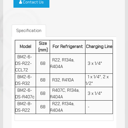
Contact Us
Specification
Size
Model
For Refrigerant
Charging Line
(mm)
BM2-6-
R22, R134a,
DS-R22-
68
3 x 1/4"
R404A
CCL72
BM2-6-
1 x 1/4", 2 x
68
R32, R410A
DS-R32
1/2"
BM2-6-
R407C, R134a,
68
3 x 1/4"
DS-R407c
R404A
BM2-8-
R22, R134a,
68
-
DS-R22
R404A