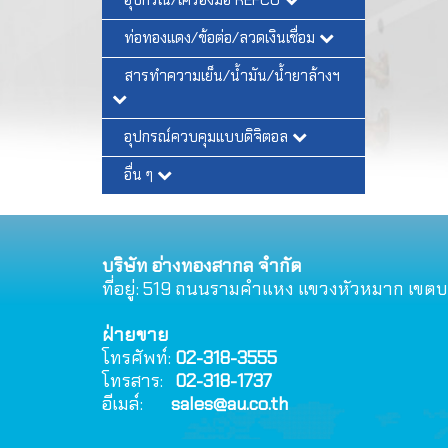
ท่อทองแดง/ข้อต่อ/ลวดเงินเชื่อม
สารทำความเย็น/น้ำมัน/น้ำยาล้างฯ
อุปกรณ์ควบคุมแบบดิจิตอล
อื่น ๆ
บริษัท อ่างทองสากล จำกัด
ที่อยู่: 519 ถนนรามคําแหง แขวงหัวหมาก เขต
ฝ่ายขาย
โทรศัพท์:
02-318-3555
โทรสาร:
02-318-1737
อีเมล์:
sales@au.co.th