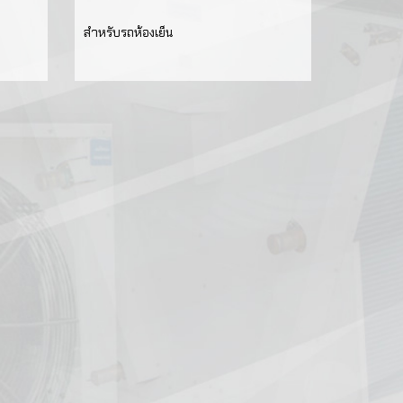
่องปรับ
น
สำหรับรถห้องเย็น
ด ตรวจสอบ
ับรถห้อง
ามเย็น
น
ภูมิแบบ
่อ
านร่วมกับ
จิตอล
ESH
วามร้อน
ุญญากาศ
็น
มเย็น
ิดตั้ง