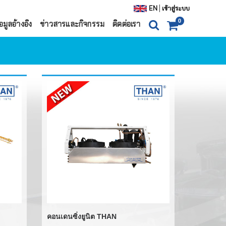
|
EN
เข้าสู่ระบบ
0
อมูลอ้างอิง
ข่าวสารและกิจกรรม
ติดต่อเรา
0
ITEM(S)
0 ฿
ตะกร้าสินค้า
สั่งซื้อสินค้า
ตู้แช่
ำน้ำแข็ง
คอนเดนซิ่งยูนิต THAN