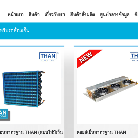
หน้าแรก
สินค้า
เกี่ยวกับเรา
สินค้าสั่งผลิต
ศูนย์กลางข้อมูล
ข้
รับรถห้องเย็น
LU-VE
COOLSCAPE
DANFOSS
TECUMSEH
คอยล์มาตรฐานสำหรับ
BOCK
ชุดคอยล์ร้อน
DANFOSS
FRASCOLD
คอยล์ร้อนสำหรับตู้ท
EMERSON
ชุดมอเตอร์พัดลม
้อนมาตรฐาน THAN (แบบไม่มีเว็น
คอยล์เย็นมาตรฐาน THAN