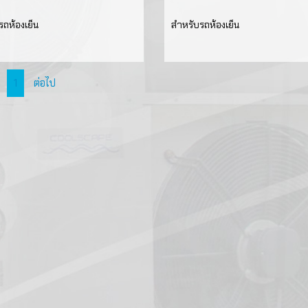
คอยล์ร้อนสำหรับเครื
FRIGOMEC
มอเตอร์
อุปกรณ์เกจวัดแรงดั
ถห้องเย็น
สำหรับรถห้องเย็น
อากาศ
ใบพัดลม
เครื่องมืออุปกรณ์วั
ท่อทองแดง
คอยล์มาตรฐานสำหร
และบริการ
เย็น
ตะแกรงพัดลม
ข้อต่อ
น้ำยาล้างระบบทำคว
1
ต่อไป
เกจชุดวัดแรงดัน
แผงระบายความร้อ
ลวดเงินเชื่อม
สารทำความเย็น
อุปกรณ์ควบคุมอุณห
สายชาร์จ,วาล์ว,หัวต
ดิจิตอล
น้ำมันคอมเพรสเซอร์
ฉนวน
เครื่องมือดิจิตอลใช้ง
เทอร์โมมิเตอร์แบบดิ
แอปพลิเคชั่น REFM
อุปกรณ์แลกเปลี่ยนค
ปั๊มน้ำทิ้ง
วาล์วคอมเพรสเซอร์
เครื่องมือเกี่ยวกับส
ถังเก็บสารทำความเย
ตรวจ เติมสารทำควา
น้ำมันแวคคั่ม
เครื่องมือสำหรับการต