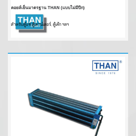
คอยล์เย็นมาตรฐาน THAN (แบบไม่มีปีก)
สำหรับตู้แช่,ตู้เคาน์เตอร์, ตู้เค้ก ฯลฯ