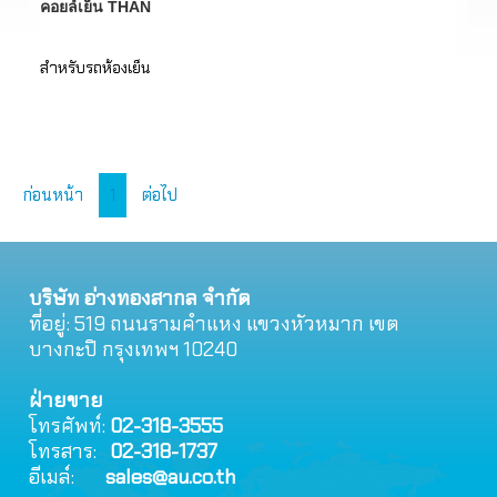
คอยล์เย็น THAN
สำหรับรถห้องเย็น
ก่อนหน้า
1
ต่อไป
บริษัท อ่างทองสากล จำกัด
ที่อยู่: 519 ถนนรามคําแหง แขวงหัวหมาก เขต
บางกะปิ กรุงเทพฯ 10240
ฝ่ายขาย
โทรศัพท์:
02-318-3555
โทรสาร:
02-318-1737
อีเมล์:
sales@au.co.th