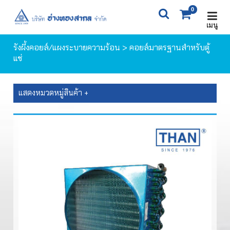
0
เมนู
X
0
ITEM(S)
0 ฿
รังผึ้งคอยล์/แผงระบายความร้อน
> คอยล์มาตรฐานสำหรับตู้
แช่
ตะกร้าสินค้า
สั่งซื้อสินค้า
แสดงหมวดหมู่สินค้า +