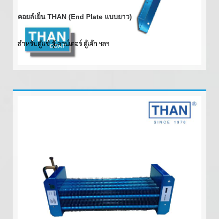
คอยล์เย็น THAN (End Plate แบบยาว)
สำหรับตู้แช่ ตู้เคาน์เตอร์ ตู้เค้ก ฯลฯ