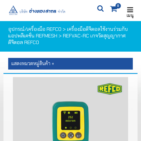
0
เมนู
X
0
ITEM(S)
0 ฿
อุปกรณ์/เครื่องมือ REFCO
>
เครื่องมือดิจิตอลใช้งานร่วมกับ
แอปพลิเคชั่น REFMESH
> REFVAC-RC เกจวัดสุญญากาศ
ดิจิตอล REFCO
ตะกร้าสินค้า
สั่งซื้อสินค้า
แสดงหมวดหมู่สินค้า +