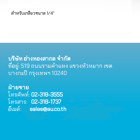
สำหรับเกลียวขนาด 1/4"
สำ
บริษัท อ่างทองสากล จำกัด
ที่อยู่: 519 ถนนรามคําแหง แขวงหัวหมาก เขต
บางกะปิ กรุงเทพฯ 10240
ฝ่ายขาย
โทรศัพท์:
02-318-3555
โทรสาร:
02-318-1737
อีเมล์:
sales@au.co.th