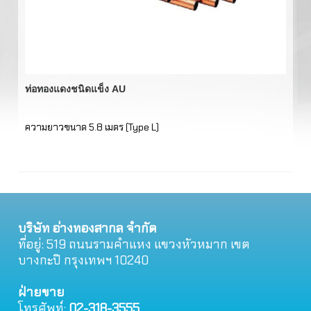
ท่อทองแดงชนิดแข็ง AU
ท่
ความยาวขนาด 5.8 เมตร (Type L)
คว
บริษัท อ่างทองสากล จำกัด
ที่อยู่: 519 ถนนรามคําแหง แขวงหัวหมาก เขต
บางกะปิ กรุงเทพฯ 10240
ฝ่ายขาย
โทรศัพท์:
02-318-3555