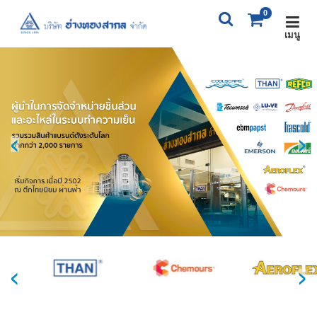
0
เมนู
X
0
ITEM(S)
0 ฿
ตะกร้าสินค้า
สั่งซื้อสินค้า
‹
›
‹
›