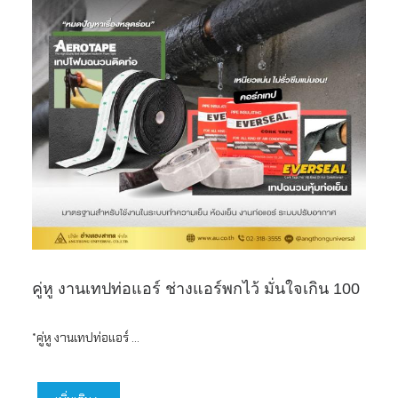
คู่หู งานเทปท่อแอร์ ช่างแอร์พกไว้ มั่นใจเกิน 100
*คู่หู งานเทปท่อแอร์ ...