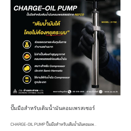
ปั๊มมือสําหรับเติมนํ้ามันคอมเพรสเซอร์
CHARGE-OIL PUMP ปั๊มมือสําหรับเติมนํ้ามันคอมเพ...