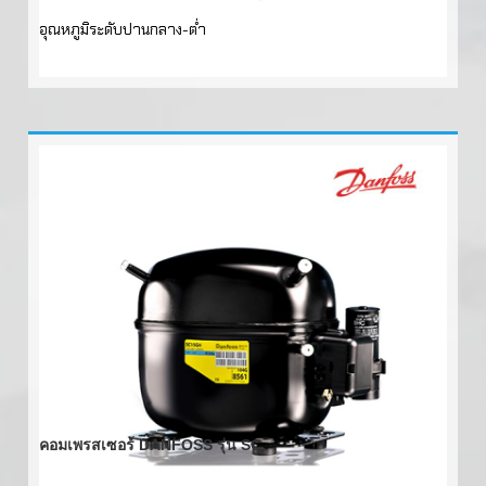
อุณหภูมิระดับปานกลาง-ต่ำ
คอมเพรสเซอร์ DANFOSS รุ่น SC